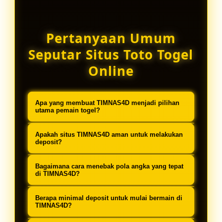
Pertanyaan Umum
Seputar Situs Toto Togel
Online
Apa yang membuat TIMNAS4D menjadi pilihan
utama pemain togel?
TIMNAS4D unggul karena
Apakah situs TIMNAS4D aman untuk melakukan
menyediakan sistem permainan yang
deposit?
transparan, proses transaksi yang
Keamanan adalah prioritas utama
Bagaimana cara menebak pola angka yang tepat
sangat cepat, serta dukungan
kami. Situs ini menggunakan
di TIMNAS4D?
layanan pelanggan yang aktif selama
teknologi enkripsi tingkat tinggi
Anda bisa mempelajari pola angka
dua puluh empat jam penuh untuk
Berapa minimal deposit untuk mulai bermain di
untuk melindungi data pribadi dan
melalui statistik keluaran
TIMNAS4D?
membantu semua kebutuhan
dana seluruh member, sehingga
sebelumnya yang tersedia di situs.