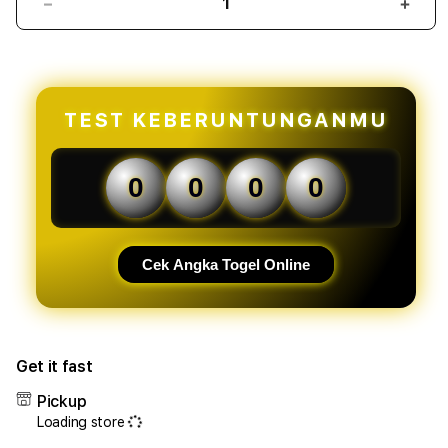
Decrease
Incr
quantity
quant
for
for
TIMNAS4D
TIM
:
:
Trik
Trik
TEST KEBERUNTUNGANMU
Jitu
Jitu
Menebak
Men
Pola
Pola
0
0
0
0
Angka
Angk
di
di
Situs
Situs
Bandar
Band
Cek Angka Togel Online
Togel
Toge
Online
Onlin
Terbaik
Terb
Get it fast
Pickup
Loading store