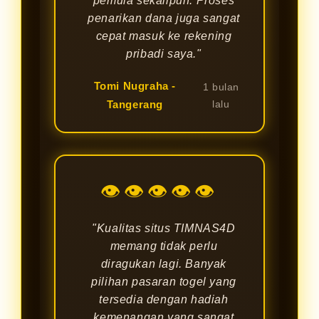
pemula sekalipun. Proses
penarikan dana juga sangat
cepat masuk ke rekening
pribadi saya."
Tomi Nugraha -
1 bulan
Tangerang
lalu
👁👁👁👁👁
"Kualitas situs TIMNAS4D
memang tidak perlu
diragukan lagi. Banyak
pilihan pasaran togel yang
tersedia dengan hadiah
kemenangan yang sangat