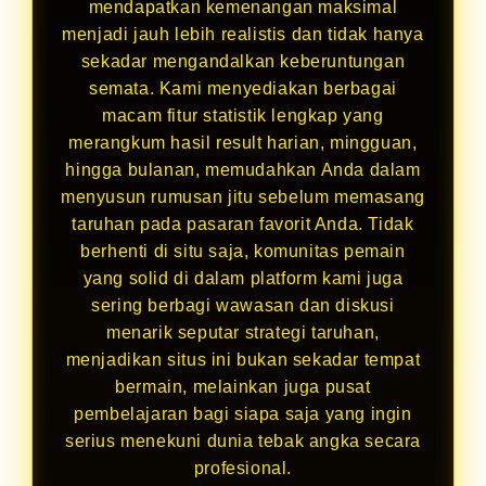
mendapatkan kemenangan maksimal
menjadi jauh lebih realistis dan tidak hanya
sekadar mengandalkan keberuntungan
semata. Kami menyediakan berbagai
macam fitur statistik lengkap yang
merangkum hasil result harian, mingguan,
hingga bulanan, memudahkan Anda dalam
menyusun rumusan jitu sebelum memasang
taruhan pada pasaran favorit Anda. Tidak
berhenti di situ saja, komunitas pemain
yang solid di dalam platform kami juga
sering berbagi wawasan dan diskusi
menarik seputar strategi taruhan,
menjadikan situs ini bukan sekadar tempat
bermain, melainkan juga pusat
pembelajaran bagi siapa saja yang ingin
serius menekuni dunia tebak angka secara
profesional.