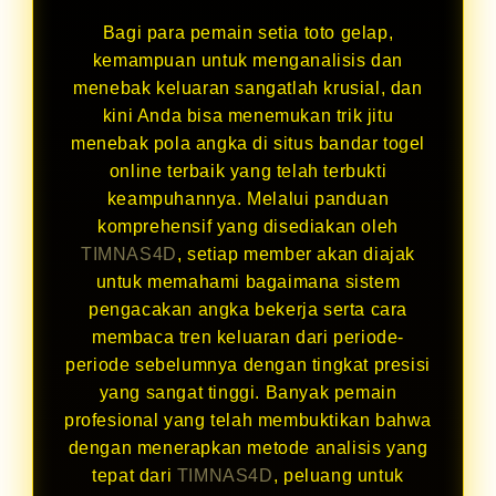
Bagi para pemain setia toto gelap,
kemampuan untuk menganalisis dan
menebak keluaran sangatlah krusial, dan
kini Anda bisa menemukan trik jitu
menebak pola angka di situs bandar togel
online terbaik yang telah terbukti
keampuhannya. Melalui panduan
komprehensif yang disediakan oleh
TIMNAS4D
, setiap member akan diajak
untuk memahami bagaimana sistem
pengacakan angka bekerja serta cara
membaca tren keluaran dari periode-
periode sebelumnya dengan tingkat presisi
yang sangat tinggi. Banyak pemain
profesional yang telah membuktikan bahwa
dengan menerapkan metode analisis yang
tepat dari
TIMNAS4D
, peluang untuk