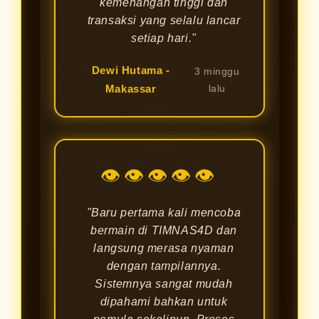
kemenangan tinggi dan
transaksi yang selalu lancar
setiap hari."
Dewi Hutama -
3 minggu
Makassar
lalu
👁👁👁👁👁
"Baru pertama kali mencoba
bermain di TIMNAS4D dan
langsung merasa nyaman
dengan tampilannya.
Sistemnya sangat mudah
dipahami bahkan untuk