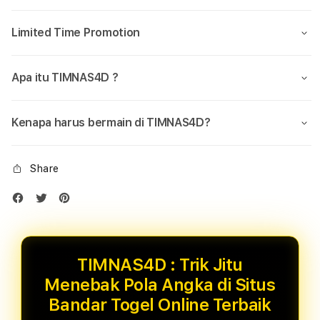
Limited Time Promotion
Apa itu TIMNAS4D ?
Kenapa harus bermain di TIMNAS4D?
Share
TIMNAS4D : Trik Jitu
Menebak Pola Angka di Situs
Bandar Togel Online Terbaik