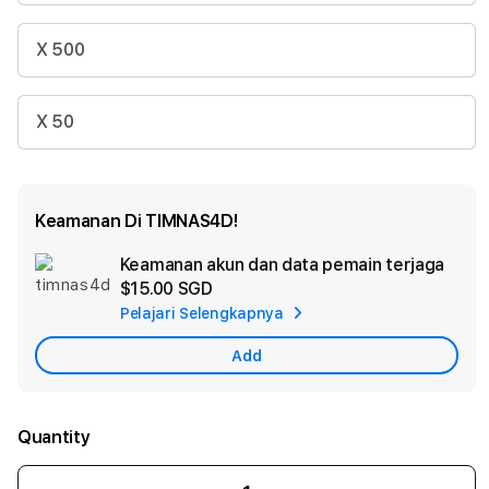
X 500
X 50
Keamanan Di TIMNAS4D!
Keamanan akun dan data pemain terjaga
Ad
$15.00 SGD
App
Pelajari Selengkapnya
Car
Add
Quantity