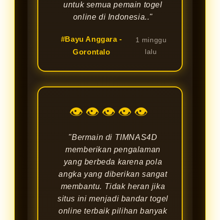
untuk semua pemain togel
online di Indonesia.."
#Bayu Anggara -
1 minggu
Gorontalo
lalu
👁👁👁👁👁
"Bermain di TIMNAS4D
memberikan pengalaman
yang berbeda karena pola
angka yang diberikan sangat
membantu. Tidak heran jika
situs ini menjadi bandar togel
online terbaik pilihan banyak