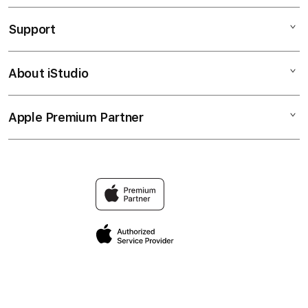
TOGEL ONLINE
Support
AppleCare+
BANDAR TOGEL
Corporate
TOTO TOGEL
About iStudio
My Account
Togel Online
SITUS TOGEL
Collection & Delivery
Elush Service Provider
BANDAR TOGEL ONLINE
Apple Premium Partner
About Us
Returns & Exchanges
Financing Options
TOTO
Find an iStudio near you
Contact Us
Trade-in
TOGEL
Why Shop at iStudio
FAQ
Travellerâ€™s Reservation
Elush Corporate Website
Privacy Policy
Site Terms of Use