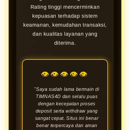
Rating tinggi mencerminkan
kepuasan terhadap sistem
keamanan, kemudahan transaksi,
dan kualitas layanan yang
diterima.
👁👁👁👁👁
"Saya sudah lama bermain di
TIMNAS4D dan selalu puas
dengan kecepatan proses
deposit serta withdraw yang
sangat cepat. Situs ini benar
benar terpercaya dan aman