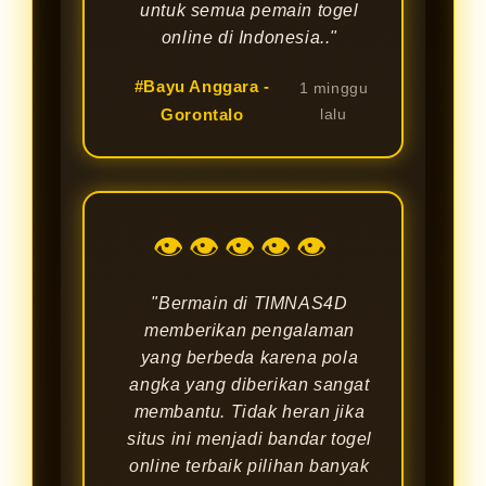
untuk semua pemain togel
online di Indonesia.."
#Bayu Anggara -
1 minggu
Gorontalo
lalu
👁👁👁👁👁
"Bermain di TIMNAS4D
memberikan pengalaman
yang berbeda karena pola
angka yang diberikan sangat
membantu. Tidak heran jika
situs ini menjadi bandar togel
online terbaik pilihan banyak