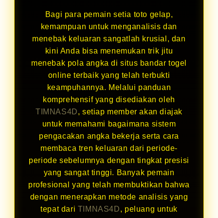
Bagi para pemain setia toto gelap,
kemampuan untuk menganalisis dan
menebak keluaran sangatlah krusial, dan
kini Anda bisa menemukan trik jitu
menebak pola angka di situs bandar togel
online terbaik yang telah terbukti
keampuhannya. Melalui panduan
komprehensif yang disediakan oleh
TIMNAS4D
, setiap member akan diajak
untuk memahami bagaimana sistem
pengacakan angka bekerja serta cara
membaca tren keluaran dari periode-
periode sebelumnya dengan tingkat presisi
yang sangat tinggi. Banyak pemain
profesional yang telah membuktikan bahwa
dengan menerapkan metode analisis yang
tepat dari
TIMNAS4D
, peluang untuk