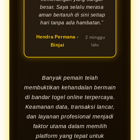
besar. Saya selalu merasa
aman bertaruh di sini setiap
hari tanpa ada hambatan."
Hendra Permana -
2 minggu
Binjai
lalu
Banyak pemain telah
membuktikan kehandalan bermain
di bandar togel online terpercaya.
Keamanan data, transaksi lancar,
dan layanan profesional menjadi
faktor utama dalam memilih
platform yang tepat untuk