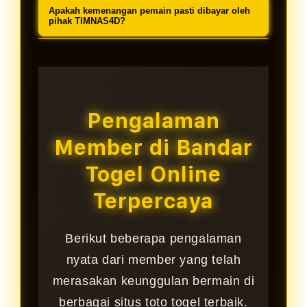
Kami memberikan kemudahan bagi
member setia kami.
setiap proses deposit dan withdraw
Apakah kemenangan pemain pasti dibayar oleh
Selain itu, kami sering memberikan
semua kalangan dengan
pihak TIMNAS4D?
dijamin aman serta tepat waktu
panduan dan trik jitu bagi member
menetapkan minimal deposit yang
Tentu saja, berapapun total
setiap saat.
agar peluang untuk mendapatkan
sangat terjangkau. Anda bisa
kemenangan yang berhasil diraih
kemenangan menjadi jauh lebih
langsung memulai taruhan dan
oleh pemain pasti akan dibayarkan
besar setiap harinya.
menikmati berbagai jenis pasaran
secara penuh tanpa ada potongan
Pengalaman
togel favorit hanya dengan modal
sedikitpun. Reputasi kami sebagai
kecil tanpa harus mengeluarkan
Member di Bandar
bandar togel online terpercaya
biaya besar.
dibangun atas dasar kepercayaan
Togel Online
dan kepuasan semua member.
Terpercaya
Berikut beberapa pengalaman
nyata dari member yang telah
merasakan keunggulan bermain di
berbagai situs toto togel terbaik.