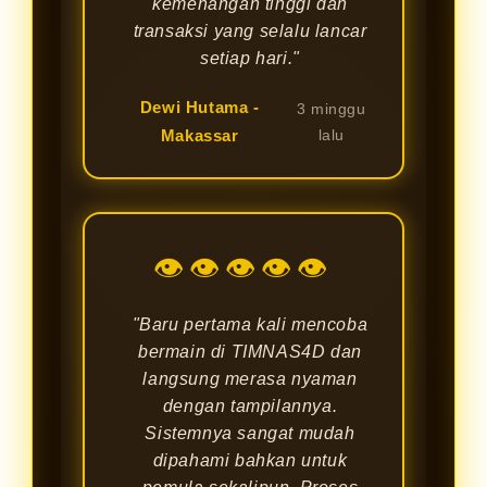
kemenangan tinggi dan
transaksi yang selalu lancar
setiap hari."
Dewi Hutama -
3 minggu
Makassar
lalu
👁👁👁👁👁
"Baru pertama kali mencoba
bermain di TIMNAS4D dan
langsung merasa nyaman
dengan tampilannya.
Sistemnya sangat mudah
dipahami bahkan untuk